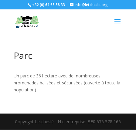
+32 (0) 61 65 58 33
info@letchesle.org
Parc
Un parc de 36 hectare avec de nombreuses
promenades balisées et sécurisées (ouverte à toute la
population)
Copyright Letcheslé - N d'entreprise: BE0 676 578 166