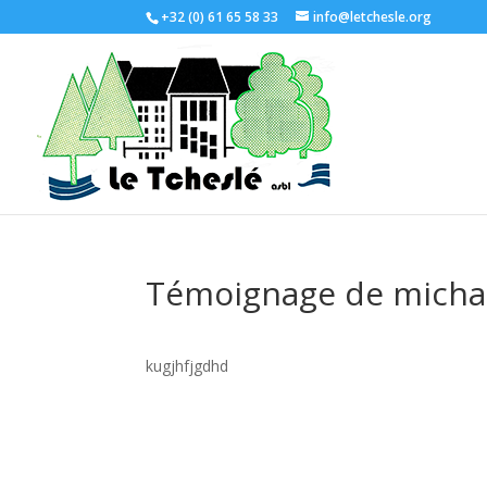
+32 (0) 61 65 58 33
info@letchesle.org
Témoignage de micha
kugjhfjgdhd